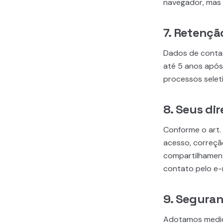
navegador, mas i
7. Retençã
Dados de contat
até 5 anos após 
processos seleti
8. Seus dir
Conforme o art. 
acesso, correçã
compartilhament
contato pelo e-m
9. Segura
Adotamos medida