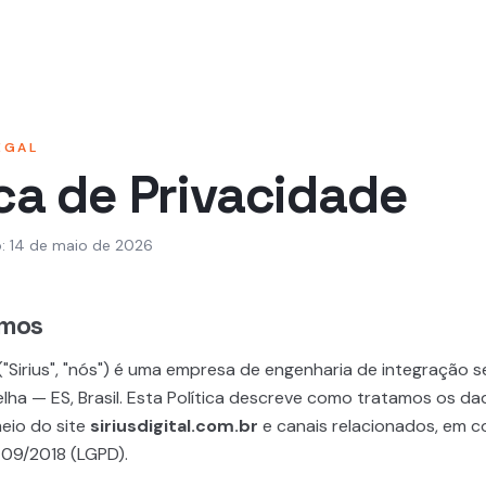
uem somos
Produtos
Diferenciais
Carreiras
Conta
EGAL
ica de Privacidade
o:
14 de maio de 2026
omos
("Sirius", "nós") é uma empresa de engenharia de integração 
elha — ES, Brasil. Esta Política descreve como tratamos os d
eio do site
siriusdigital.com.br
e canais relacionados, em 
709/2018 (LGPD).