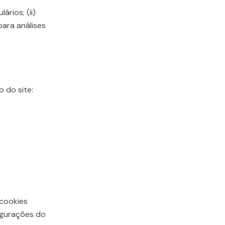
rios; (ii)
para análises
 do site:
 cookies
igurações do