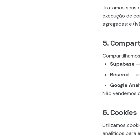
Tratamos seus d
execução de cont
agregadas; e (iv
5. Compar
Compartilhamos 
Supabase
— 
Resend
— en
Google Anal
Não vendemos da
6. Cookies
Utilizamos cook
analíticos para