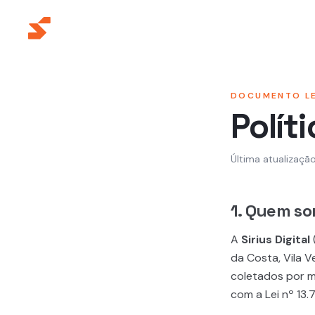
Q
DOCUMENTO L
Polít
Última atualizaçã
1. Quem s
A
Sirius Digital
da Costa, Vila V
coletados por m
com a Lei nº 13.