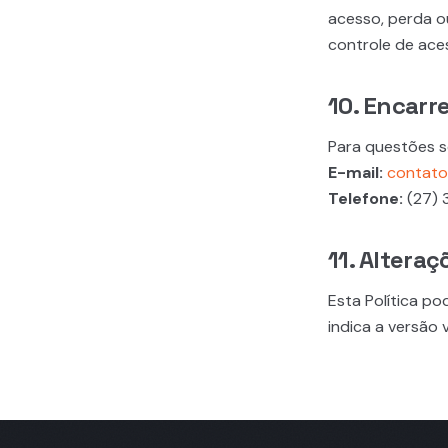
acesso, perda ou
controle de ace
10. Encarr
Para questões s
E-mail:
contato@
Telefone:
(27) 
11. Alteraç
Esta Política po
indica a versão