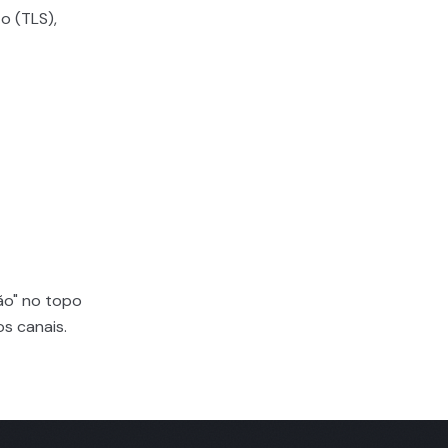
o (TLS),
ção" no topo
s canais.