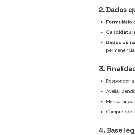
2. Dados q
Formulário 
Candidatura
Dados de n
permanência, 
3. Finalid
Responder a 
Avaliar cand
Mensurar audi
Cumprir obrig
4. Base leg